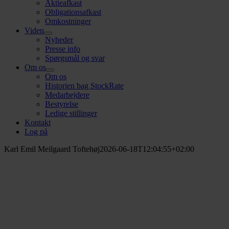
Aktieafkast
Obligationsafkast
Omkostninger
Viden
Nyheder
Presse info
Spørgsmål og svar
Om os
Om os
Historien bag StockRate
Medarbejdere
Bestyrelse
Ledige stillinger
Kontakt
Log på
Karl Emil Meilgaard Toftehøj
2026-06-18T12:04:55+02:00