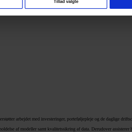
Tillad valgte
støtter arbejdet med investeringer, porteføljepleje og de daglige drifts
oldelse af modeller samt kvalitetssikring af data. Derudover assisterer 