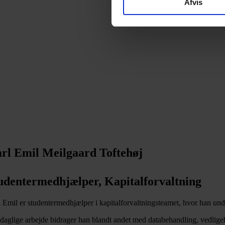
Afvis
rl Emil Meilgaard Toftehøj
udentermedhjælper, Kapitalforvaltning
 Emil er studentermedhjælper i kapitalforvaltningsteamet, hvor han under
t daglige arbejde bidrager han blandt andet med databehandling, vedligeh