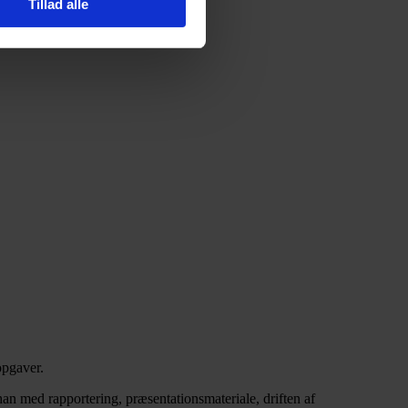
Tillad alle
opgaver.
han med rapportering, præsentationsmateriale, driften af