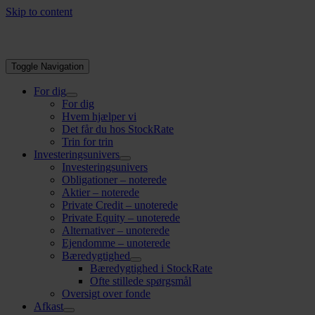
Skip to content
Toggle Navigation
For dig
For dig
Hvem hjælper vi
Det får du hos StockRate
Trin for trin
Investeringsunivers
Investeringsunivers
Obligationer – noterede
Aktier – noterede
Private Credit – unoterede
Private Equity – unoterede
Alternativer – unoterede
Ejendomme – unoterede
Bæredygtighed
Bæredygtighed i StockRate
Ofte stillede spørgsmål
Oversigt over fonde
Afkast