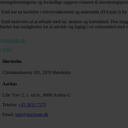
steringsforeningerne og forskellige opgaver relateret til investeringspro
 Emil har en bachelor i erhvervsøkonomi og matematik (HA(mat.)) fra 
 Emil motiveres af at arbejde med tal, struktur og korrekthed. Han lægge
sætter han muligheden for at udvikle sig fagligt i en virksomhed med en l
@stockrate.dk
2 3786
Hørsholm
Christianshusvej 183, 2970 Hørsholm
Aarhus
Lille Torv 2, 1. sal tv., 8000 Aarhus C
Telefon:
+45 3833 7575
Email:
info@stockrate.dk