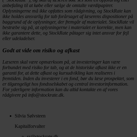
anbefaling til at købe eller sælge de omtalte værdipapirer.
Oplysningerne må ikke opfattes som rådgivning, og StockRate kan
ikke holdes ansvarlig for tab forårsaget af læserens dispositioner på
baggrund af de oplysninger, der fremgår af materialet. StockRate vil
bestræbe sig på, at oplysningerne i materialet er korrekte, men kan
ikke garantere dette, og StockRate påtager sig intet ansvar for fejl
eller udeladelser.
Godt at vide om risiko og afkast
Læseren skal være opmærksom på, at investeringer kan være
forbundet med risiko for tab, og at de historiske afkast ikke er en
garanti for, at dette afkast og kursudvikling kan realiseres i
fremtiden. Inden du investerer i en fond, bør du læse prospektet, som
er tilgængeligt hos fondsselskabet og central investorinformation.
For yderligere information kan du altid kontakte en af vores
rådgivere på info@stockrate.dk.
Silvia Sølvsteen
Kapitalforvalter
ss@stockrate.dk