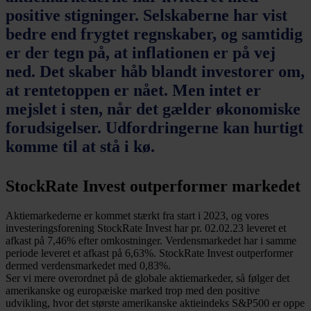
positive stigninger. Selskaberne har vist
bedre end frygtet regnskaber, og samtidig
er der tegn på, at inflationen er på vej
ned. Det skaber håb blandt investorer om,
at rentetoppen er nået. Men intet er
mejslet i sten, når det gælder økonomiske
forudsigelser. Udfordringerne kan hurtigt
komme til at stå i kø.
StockRate Invest outperformer markedet
Aktiemarkederne er kommet stærkt fra start i 2023, og vores
investeringsforening StockRate Invest har pr. 02.02.23 leveret et
afkast på 7,46% efter omkostninger. Verdensmarkedet har i samme
periode leveret et afkast på 6,63%. StockRate Invest outperformer
dermed verdensmarkedet med 0,83%.
Ser vi mere overordnet på de globale aktiemarkeder, så følger det
amerikanske og europæiske marked trop med den positive
udvikling, hvor det største amerikanske aktieindeks S&P500 er oppe