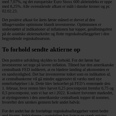
med 7,07%, og det europæiske Euro Stoxx 600 aktieindeks er oppe
med 8,25%. Alle ovenstående afkast er målt i danske kroner og pr.
02.02.23.
Det positive afkast for årets første måned er drevet af den
tilbagevundne optimisme blandt investorerne. Optimismen er
understøttet af indikationer af inflationen har toppet, genåbningsfest
på de asiatiske aktiemarkeder og flotte regnskabsaflæggelser i den
begyndende regnskabssæson.
To forhold sendte aktierne op
Den positive udvikling skyldes to forhold. For det første har
investorerne set tegn på lavere inflation. Tilmed har den amerikanske
centralbank FED indikeret, at en blødere landing af økonomien er
en sandsynlighed. Det har investorerne tolket som en indikation af,
at centralbankerne vil gå mindre aggressivt til værks med nye
renteforhøjelser i år. Dette blev bekræftet på FED’s rentemøde den
1. februar, hvor renten blev hævet 0,25 procentpoint fremfor 0,75 og
0,5 procentpoint, som vi har set i 2022. Konkret forventer markedet,
at styringsrenten i den amerikanske centralbank topper til sommer,
hvorefter den sænkes gennem hele andet halvår.
For det andet har de foreløbige regnskabsaflæggelser været bedre
end frygtet. Selskaberne i porteføljen har fortsat en stærk pricing