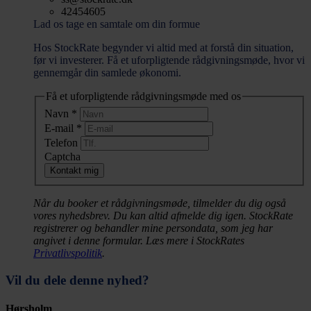
42454605
Lad os tage en samtale om din formue
Hos StockRate begynder vi altid med at forstå din situation,
før vi investerer. Få et uforpligtende rådgivningsmøde, hvor vi
gennemgår din samlede økonomi.
Få et uforpligtende rådgivningsmøde med os
Navn
*
E-mail
*
Telefon
Captcha
Kontakt mig
Når du booker et rådgivningsmøde, tilmelder du dig også
vores nyhedsbrev. Du kan altid afmelde dig igen. StockRate
registrerer og behandler mine persondata, som jeg har
angivet i denne formular. Læs mere i StockRates
Privatlivspolitik
.
Vil du dele denne nyhed?
Hørsholm