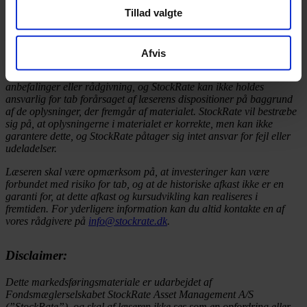
vores strategi og er sikre på, at det vil bringe vores investorer godt
Tillad valgte
ind i fremtiden.
Disclaimer: Dette materiale er udarbejdet af Fondsmæglerselskabet
StockRate Asset Management A/S (”StockRate”), og skal af læseren
Afvis
ikke ses som en opfordring eller anbefaling til at købe eller sælge de
omtalte værdipapirer. Oplysningerne må ikke opfattes som
anbefalinger eller rådgivning, og StockRate kan ikke holdes
ansvarlig for tab forårsaget af læserens dispositioner på baggrund
af de oplysninger, der fremgår af materialet. StockRate vil bestræbe
sig på, at oplysningerne i materialet er korrekte, men kan ikke
garantere dette, og StockRate påtager sig intet ansvar for fejl eller
udeladelser.
Læseren skal være opmærksom på, at investeringer kan være
forbundet med risiko for tab, og at de historiske afkast ikke er en
garanti for, at dette afkast og kursudvikling kan realiseres i
fremtiden. For yderligere information kan du altid kontakte en af
vores rådgivere på
info@stockrate.dk
.
Disclaimer:
Dette markedsføringsmateriale er udarbejdet af
Fondsmæglerselskabet StockRate Asset Management A/S
(”StockRate”), og skal af læseren ikke ses som en opfordring eller