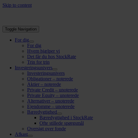
Skip to content
Toggle Navigation
For dig
For dig
Hvem hjælper vi
Det får du hos StockRate
Trin for trin
Investeringsunivers
Investeringsunivers
Obligationer – noterede
Aktier – noterede
Private Credit – unoterede
Private Equity – unoterede
Alternativer – unoterede
Ejendomme – unoterede
Bæredygtighed
Bæredygtighed i StockRate
Ofte stillede spørgsmål
Oversigt over fonde
Afkast