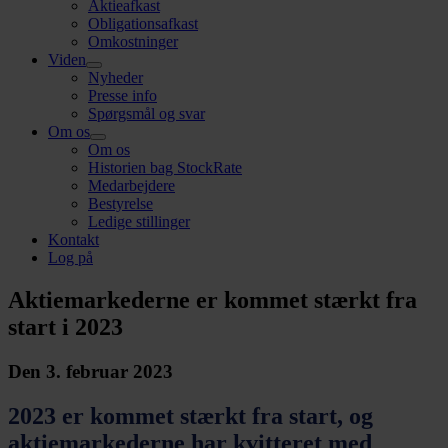
Aktieafkast
Obligationsafkast
Omkostninger
Viden
Nyheder
Presse info
Spørgsmål og svar
Om os
Om os
Historien bag StockRate
Medarbejdere
Bestyrelse
Ledige stillinger
Kontakt
Log på
Aktiemarkederne er kommet stærkt fra
start i 2023
Den 3. februar 2023
2023 er kommet stærkt fra start, og
aktiemarkederne har kvitteret med