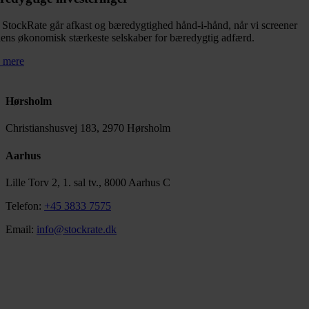
StockRate går afkast og bæredygtighed hånd-i-hånd, når vi screener
ens økonomisk stærkeste selskaber for bæredygtig adfærd.
 mere
Hørsholm
Christianshusvej 183, 2970 Hørsholm
Aarhus
Lille Torv 2, 1. sal tv., 8000 Aarhus C
Telefon:
+45 3833 7575
Email:
info@stockrate.dk