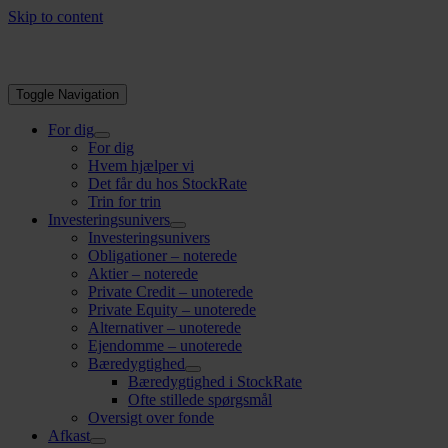
Skip to content
Toggle Navigation
For dig
For dig
Hvem hjælper vi
Det får du hos StockRate
Trin for trin
Investeringsunivers
Investeringsunivers
Obligationer – noterede
Aktier – noterede
Private Credit – unoterede
Private Equity – unoterede
Alternativer – unoterede
Ejendomme – unoterede
Bæredygtighed
Bæredygtighed i StockRate
Ofte stillede spørgsmål
Oversigt over fonde
Afkast