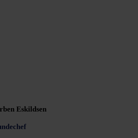
rben Eskildsen
ndechef