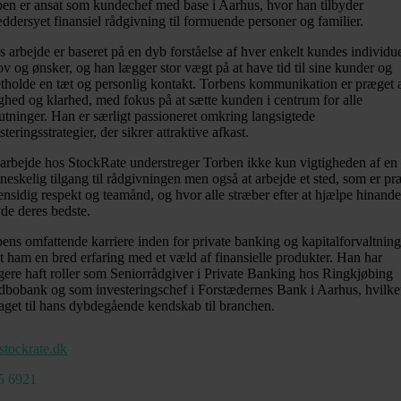
en er ansat som kundechef med base i Aarhus, hvor han tilbyder
ddersyet finansiel rådgivning til formuende personer og familier.
 arbejde er baseret på en dyb forståelse af hver enkelt kundes individue
v og ønsker, og han lægger stor vægt på at have tid til sine kunder og
tholde en tæt og personlig kontakt. Torbens kommunikation er præget 
ghed og klarhed, med fokus på at sætte kunden i centrum for alle
utninger. Han er særligt passioneret omkring langsigtede
steringsstrategier, der sikrer attraktive afkast.
t arbejde hos StockRate understreger Torben ikke kun vigtigheden af en
eskelig tilgang til rådgivningen men også at arbejde et sted, som er pr
ensidig respekt og teamånd, og hvor alle stræber efter at hjælpe hinand
de deres bedste.
ens omfattende karriere inden for private banking og kapitalforvaltning
t ham en bred erfaring med et væld af finansielle produkter. Han har
igere haft roller som Seniorrådgiver i Private Banking hos Ringkjøbing
bobank og som investeringschef i Forstædernes Bank i Aarhus, hvilke
aget til hans dybdegående kendskab til branchen.
stockrate.dk
5 6921