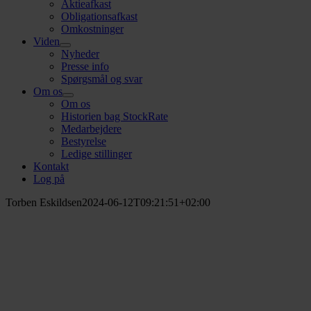
Aktieafkast
Obligationsafkast
Omkostninger
Viden
Nyheder
Presse info
Spørgsmål og svar
Om os
Om os
Historien bag StockRate
Medarbejdere
Bestyrelse
Ledige stillinger
Kontakt
Log på
Torben Eskildsen
2024-06-12T09:21:51+02:00